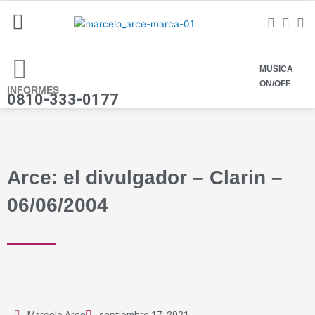
Ir
al
contenido
MUSICA
ON/OFF
INFORMES
0810-333-0177
Arce: el divulgador – Clarin –
06/06/2004
Marcelo Arce
septiembre 17, 2021