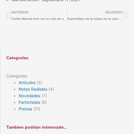
Prev
Ne
ANTERIOR
SIGUIENTE
Vuelve Marcelo Arce con su ciclo de apreciación musical – 11/03/2003
Superclásico de la música en la cancha de Ferro – Clarin – 01/08/2004
Categorías
Categorías
Articulos
(3)
Notas Radiales
(4)
Novedades
(7)
Partichelas
(6)
Prensa
(21)
Tambien podrían interesarte...