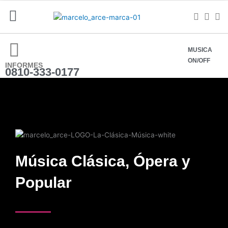
Ir
al
contenido
MUSICA
ON/OFF
INFORMES
0810-333-0177
Música Clásica, Ópera y
Popular