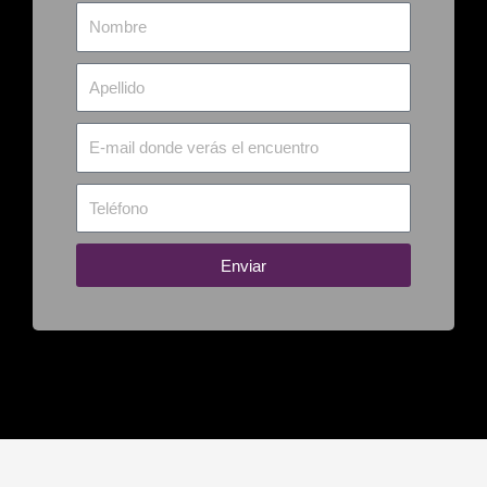
nombre
apellido
email
tel
Enviar