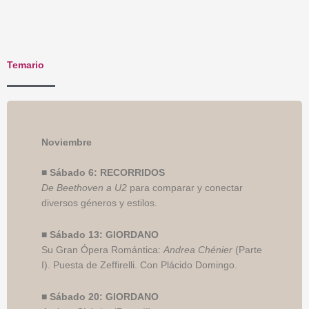
Temario
Noviembre
■
Sábado 6: RECORRIDOS
De Beethoven a U2
para comparar y conectar
diversos géneros y estilos.
■
Sábado 13: GIORDANO
Su Gran Ópera Romántica:
Andrea Chénier
(Parte
I). Puesta de Zeffirelli. Con Plácido Domingo.
■
Sábado 20: GIORDANO